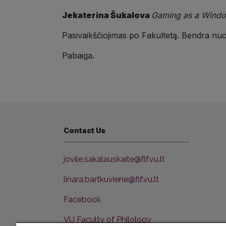
Jekaterina Šukalova
Gaming as a Windo
Pasivaikščiojimas po Fakultetą. Bendra nu
Pabaiga.
Contact Us
jovile.sakalauskaite@flf.vu.lt
linara.bartkuviene@flf.vu.lt
Facebook
VU Faculty of Philology