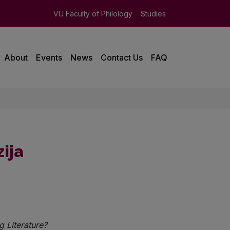
VU Faculty of Philology
Studies
About
Events
News
Contact Us
FAQ
ija
g Literature?