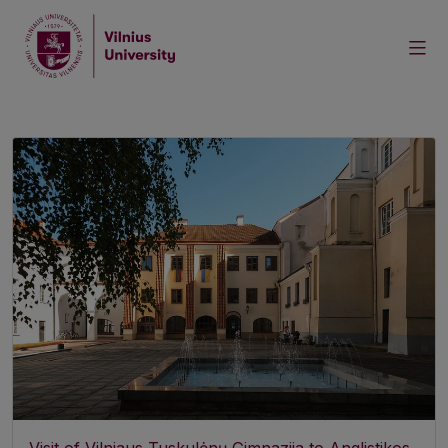
Home
Events
Visit of Vilniaus Tuskulėnų Gimnazija to Anglistikos