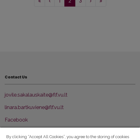
«
‹
1
2
3
›
»
Contact Us
jovile.sakalauskaite@flf.vu.lt
linara.bartkuviene@flf.vu.lt
Facebook
VU Faculty of Philology
By clicking “Accept All Cookies”, you agree to the storing of cookies